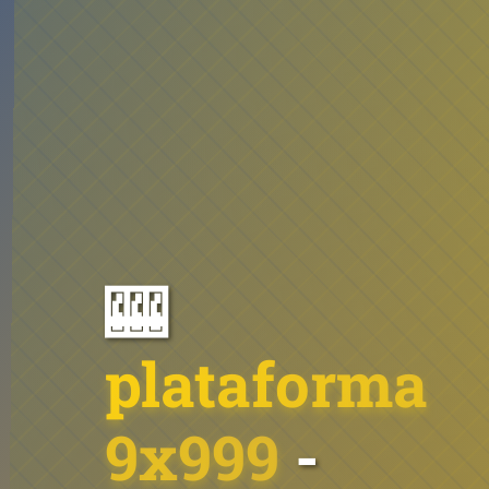
🎰
plataforma
9x999
-