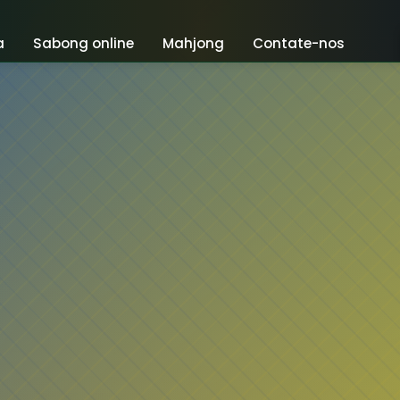
a
Sabong online
Mahjong
Contate-nos