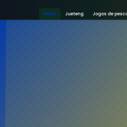
Início
Jueteng
Jogos de pesc