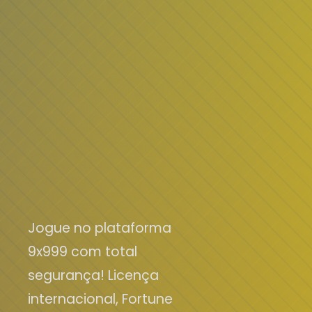
Jogue no plataforma
9x999 com total
segurança! Licença
internacional, Fortune