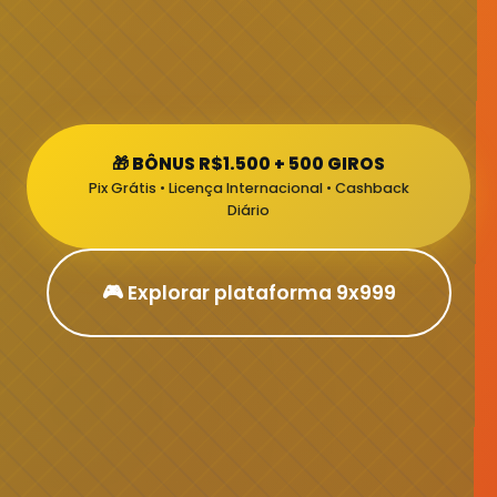
🎁 BÔNUS R$1.500 + 500 GIROS
Pix Grátis • Licença Internacional • Cashback
Diário
🎮 Explorar plataforma 9x999