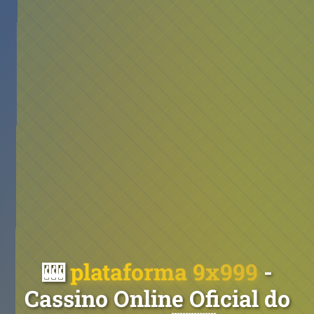
🎰
plataforma 9x999
-
Cassino Online Oficial do