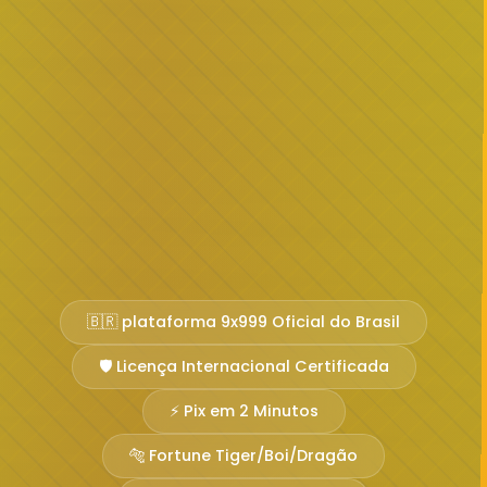
🇧🇷 plataforma 9x999 Oficial do Brasil
🛡️ Licença Internacional Certificada
⚡ Pix em 2 Minutos
🐅 Fortune Tiger/Boi/Dragão