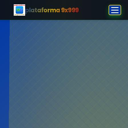
plataforma 9x999