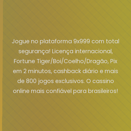
Jogue no plataforma 9x999 com total
segurança! Licença internacional,
Fortune Tiger/Boi/Coelho/Dragão, Pix
em 2 minutos, cashback diário e mais
de 800 jogos exclusivos. O cassino
online mais confiável para brasileiros!