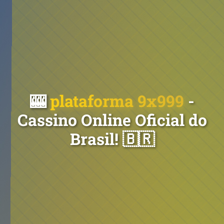
🎰
plataforma 9x999
-
Cassino Online Oficial do
Brasil! 🇧🇷