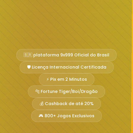
🇧🇷 plataforma 9x999 Oficial do Brasil
🛡️ Licença Internacional Certificada
⚡ Pix em 2 Minutos
🐅 Fortune Tiger/Boi/Dragão
💰 Cashback de até 20%
🎮 800+ Jogos Exclusivos